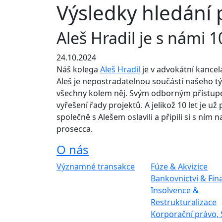
Výsledky hledání 
Aleš Hradil je s námi 10
24.10.2024
Náš kolega
Aleš Hradil
je v advokátní kancel
Aleš je nepostradatelnou součástí našeho t
všechny kolem něj. Svým odborným přístup
vyřešení řady projektů. A jelikož 10 let je už
společně s Alešem oslavili a připili si s ním
prosecca.
O nás
Právní služb
Významné transakce
Fúze & Akvizice
Reference klientů
Bankovnictví & Fin
Aktuality
Insolvence &
Restrukturalizace
Korporační právo,