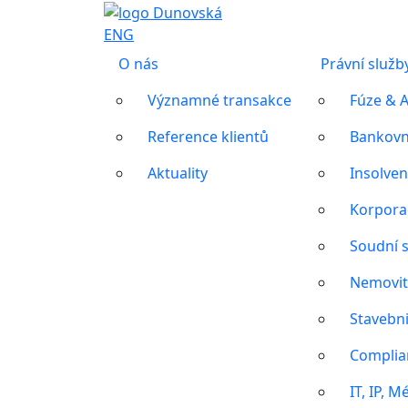
ENG
O nás
Právní služb
Významné transakce
Fúze & A
Reference klientů
Bankovni
Aktuality
Insolven
Korpora
Soudní s
Nemovit
Stavebni
Complia
IT, IP, M