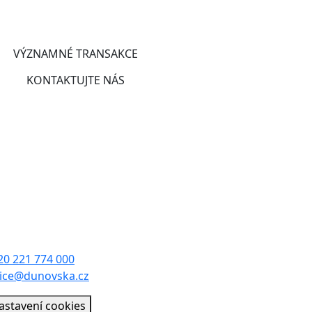
VÝZNAMNÉ TRANSAKCE
KONTAKTUJTE NÁS
 Poříčí 24
0 00 Praha 1
20 221 774 000
fice@dunovska.cz
astavení cookies