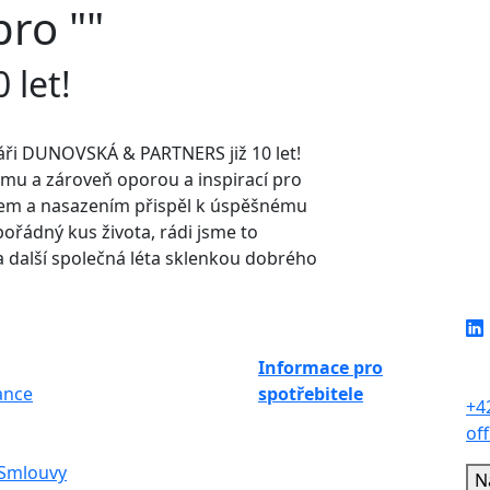
pro ""
 let!
áři DUNOVSKÁ & PARTNERS již 10 let!
ýmu a zároveň oporou a inspirací pro
em a nasazením přispěl k úspěšnému
 pořádný kus života, rádi jsme to
 na další společná léta sklenkou dobrého
y
Náš tým
Kontakt
Na
Informace pro
11
ance
spotřebitele
+4
of
 Smlouvy
N