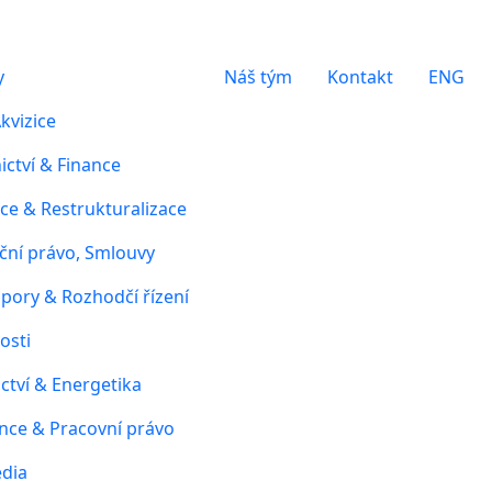
y
Náš tým
Kontakt
ENG
kvizice
ctví & Finance
ce & Restrukturalizace
ční právo, Smlouvy
pory & Rozhodčí řízení
osti
ctví & Energetika
nce & Pracovní právo
édia